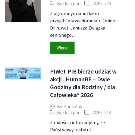
Bez kategorii
2026-05-25
Z ogromnym smutkiem
przyjęliśmy wiadomość o śmierci
Dr. n. wet. Janusza Związka
cenionego…
Więcej
PIWet-PIB bierze udział w
akcji „HumanBE – Dwie
Godziny dla Rodziny / dla
Człowieka” 2026
By
Marta Antas
Bez kategorii
2026-05-13
Z radością informujemy, że
Państwowy Instytut