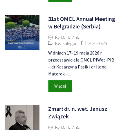
31st OMCL Annual Meeting
w Belgradzie (Serbia)
By
Marta Antas
Bez kategorii
2026-05-25
W dniach 17–19 maja 2026 r.
przedstawiciele OMCL PIWet-PIB
– dr Katarzyna Pasik i dr Ilona
Materek –…
Więcej
Zmarł dr. n. wet. Janusz
Związek
By
Marta Antas