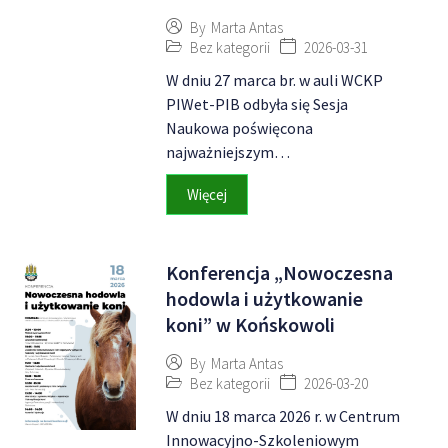
By
Marta Antas
Bez kategorii
2026-03-31
W dniu 27 marca br. w auli WCKP
PIWet-PIB odbyła się Sesja
Naukowa poświęcona
najważniejszym…
Więcej
Konferencja „Nowoczesna
hodowla i użytkowanie
koni” w Końskowoli
By
Marta Antas
Bez kategorii
2026-03-20
W dniu 18 marca 2026 r. w Centrum
Innowacyjno-Szkoleniowym