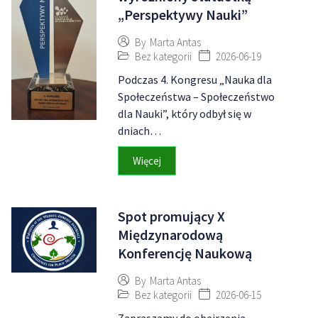
„Perspektywy Nauki”
By
Marta Antas
Bez kategorii
2026-06-19
Podczas 4. Kongresu „Nauka dla
Społeczeństwa – Społeczeństwo
dla Nauki”, który odbył się w
dniach…
Więcej
Spot promujący X
Międzynarodową
Konferencję Naukową
By
Marta Antas
Bez kategorii
2026-06-15