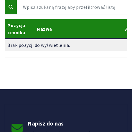
Pozycja
Nazwa
Ak
cennika
Brak pozycji do wyświetlenia.
Napisz do nas