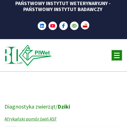
PAŃSTWOWY INSTYTUT WETERYNARYJNY -
Skip
PAŃSTWOWY INSTYTUT BADAWCZY
to
content
Diagnostyka zwierząt/
Dziki
Afrykański pomór świń ASF