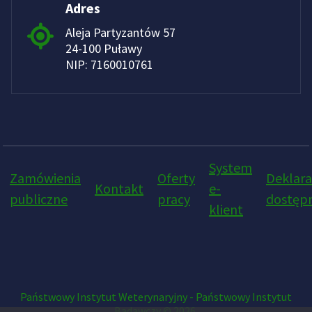
Adres
Aleja Partyzantów 57
24-100 Puławy
NIP: 7160010761
System
Zamówienia
Oferty
Deklara
Kontakt
e-
publiczne
pracy
dostępn
klient
Państwowy Instytut Weterynaryjny - Państwowy Instytut
Badawczy © 2026.