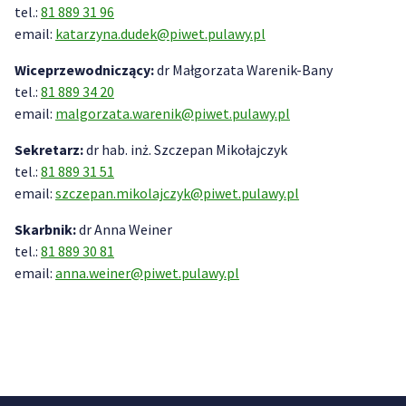
tel.:
81 889 31 96
email:
katarzyna.dudek@piwet.pulawy.pl
Wiceprzewodniczący:
dr Małgorzata Warenik-Bany
tel.:
81 889 34 20
email:
malgorzata.warenik@piwet.pulawy.pl
Sekretarz:
dr hab. inż. Szczepan Mikołajczyk
tel.:
81 889 31 51
email:
szczepan.mikolajczyk@piwet.pulawy.pl
Skarbnik:
dr Anna Weiner
tel.:
81 889 30 81
email:
anna.weiner@piwet.pulawy.pl