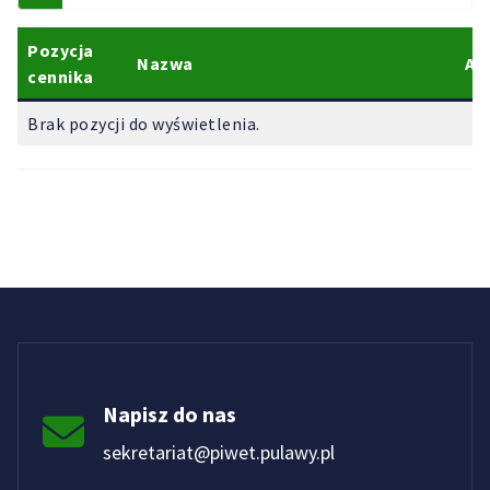
Pozycja
Nazwa
Ak
cennika
Brak pozycji do wyświetlenia.
Napisz do nas
sekretariat@piwet.pulawy.pl