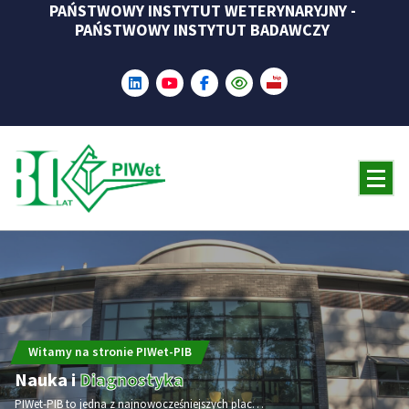
PAŃSTWOWY INSTYTUT WETERYNARYJNY -
Skip
PAŃSTWOWY INSTYTUT BADAWCZY
to
content
Witamy na stronie PIWet-PIB
Nauka i
Diagnostyka
PIWet-PIB to jedna z najnowocześniejszych placówek naukowo-badawczych w dziedzinie weterynarii w Europie i na świecie. W 2025 roku Instytut obchodzi jubileusz 80-lecia.