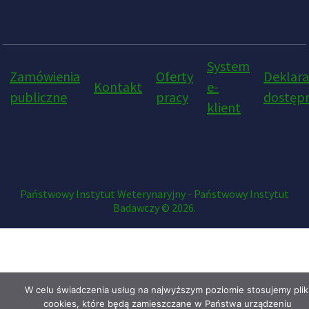
System
Zamówienia
Oferty
Deklara
Kontakt
e-
publiczne
pracy
dostępn
klient
Państwowy Instytut Weterynaryjny - Państwowy Instytut
Badawczy © 2026.
W celu świadczenia usług na najwyższym poziomie stosujemy plik
cookies, które będą zamieszczane w Państwa urządzeniu