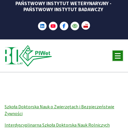
PAŃSTWOWY INSTYTUT WETERYNARYJNY -
Skip
PAŃSTWOWY INSTYTUT BADAWCZY
to
content
Szkoła Doktorska Nauk o Zwierzętach i Bezpieczeństwie
Żywności
Interdyscyplinarna Szkoła Doktorska Nauk Rolniczych