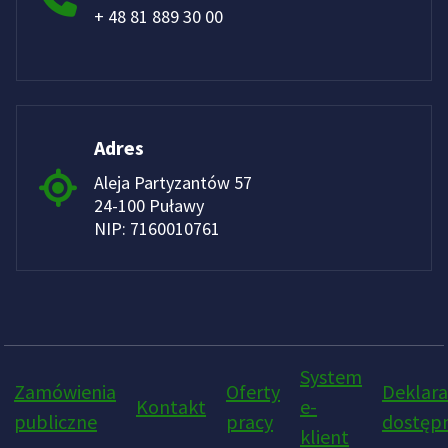
+ 48 81 889 30 00
Adres
Aleja Partyzantów 57
24-100 Puławy
NIP: 7160010761
System
Zamówienia
Oferty
Deklara
Kontakt
e-
publiczne
pracy
dostępn
klient