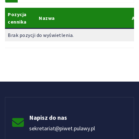
Pozycja
Nazwa
Ak
cennika
Brak pozycji do wyświetlenia.
Napisz do nas
sekretariat@piwet.pulawy.pl