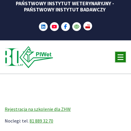
PAŃSTWOWY INSTYTUT WETERYNARYJNY -
Skip
PAŃSTWOWY INSTYTUT BADAWCZY
to
content
Rejestracja na szkolenie dla ZHW
Noclegi: tel.
81 889 32 70