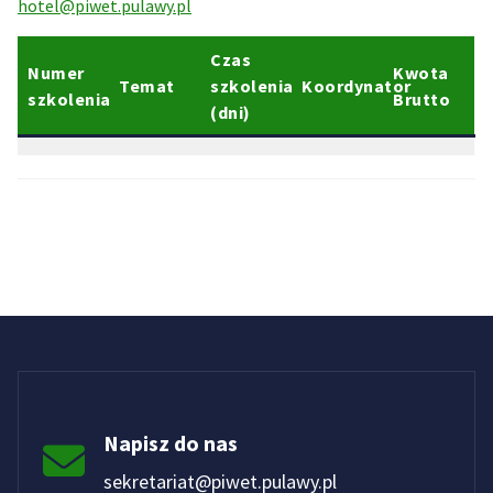
hotel@piwet.pulawy.pl
Czas
Numer
Kwota
Temat
szkolenia
Koordynator
szkolenia
Brutto
(dni)
Napisz do nas
sekretariat@piwet.pulawy.pl