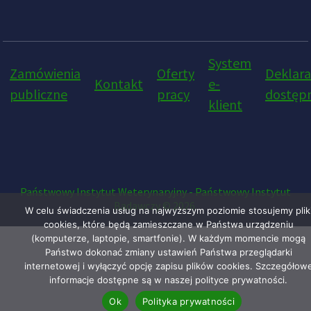
System
Zamówienia
Oferty
Deklara
Kontakt
e-
publiczne
pracy
dostępn
klient
Państwowy Instytut Weterynaryjny - Państwowy Instytut
Badawczy © 2026.
W celu świadczenia usług na najwyższym poziomie stosujemy plik
cookies, które będą zamieszczane w Państwa urządzeniu
(komputerze, laptopie, smartfonie). W każdym momencie mogą
Państwo dokonać zmiany ustawień Państwa przeglądarki
internetowej i wyłączyć opcję zapisu plików cookies. Szczegółow
informacje dostępne są w naszej polityce prywatności.
Ok
Polityka prywatności