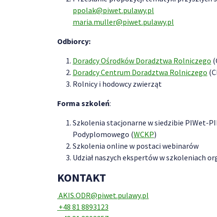
ppolak@piwet.pulawy.pl
maria.muller@piwet.pulawy.pl
Odbiorcy:
Doradcy Ośrodków Doradztwa Rolniczego
(
Doradcy Centrum Doradztwa Rolniczego
(C
Rolnicy i hodowcy zwierząt
Forma szkoleń
:
Szkolenia stacjonarne w siedzibie PIWet-P
Podyplomowego (
WCKP
)
Szkolenia online w postaci webinarów
Udział naszych ekspertów w szkoleniach o
KONTAKT
AKIS.ODR@piwet.pulawy.pl
+48 81 8893123