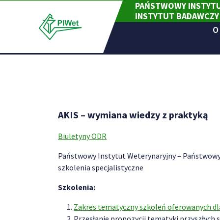
PAŃSTWOWY INSTYTU
Skip
INSTYTUT BADAWCZY
to
content
O
AKIS – wymiana wiedzy z praktyką
Biuletyny ODR
Państwowy Instytut Weterynaryjny – Państwowy
szkolenia specjalistyczne
Szkolenia:
Zakres tematyczny szkoleń oferowanych d
Przesłanie propozycji tematyki przyszłych 