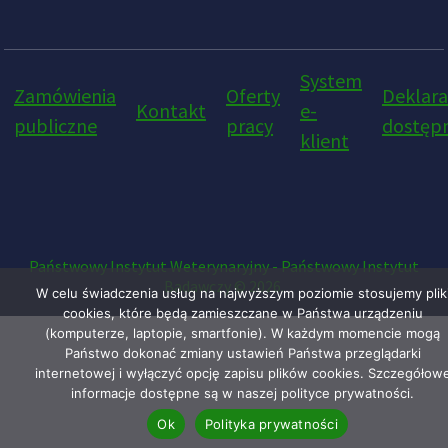
System
Zamówienia
Oferty
Deklara
Kontakt
e-
publiczne
pracy
dostępn
klient
Państwowy Instytut Weterynaryjny - Państwowy Instytut
Badawczy © 2026.
W celu świadczenia usług na najwyższym poziomie stosujemy plik
cookies, które będą zamieszczane w Państwa urządzeniu
(komputerze, laptopie, smartfonie). W każdym momencie mogą
Państwo dokonać zmiany ustawień Państwa przeglądarki
internetowej i wyłączyć opcję zapisu plików cookies. Szczegółow
informacje dostępne są w naszej polityce prywatności.
Ok
Polityka prywatności