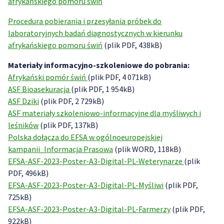
afrykańskiego pomoru świń
Procedura pobierania i przesyłania próbek do
laboratoryjnych badań diagnostycznych w kierunku
afrykańskiego pomoru świń
(plik PDF, 438kB)
Materiały informacyjno-szkoleniowe do pobrania:
Afrykański pomór świń
(plik PDF, 4 071kB)
ASF Bioasekuracj
a
(plik PDF, 1 954kB)
ASF Dziki
(plik PDF, 2 729kB)
ASF materiały szkoleniowo-informacyjne dla myśliwych i
leśników
(plik PDF, 137kB)
Polska dołącza do EFSA w ogólnoeur
o
pejskiej
kampanii_Informacja Prasowa
(plik WORD, 118kB)
EFSA-ASF-2023-Poster-A3-Digital-PL-Weterynarze
(plik
PDF, 496kB)
EFSA-ASF-2023-Poster-A3-Digital-PL-Myśliwi
(plik PDF,
725kB)
EFSA-ASF-2023-Poster-A3-Digital-PL-Farmerzy
(plik PDF,
922kB)