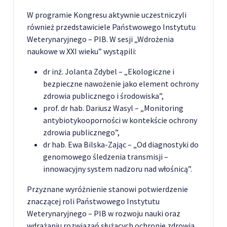
W programie Kongresu aktywnie uczestniczyli
również przedstawiciele Państwowego Instytutu
Weterynaryjnego – PIB. W sesji „Wdrożenia
naukowe w XXI wieku” wystąpili:
dr inż. Jolanta Zdybel – „Ekologiczne i
bezpieczne nawożenie jako element ochrony
zdrowia publicznego i środowiska”,
prof. dr hab. Dariusz Wasyl – „Monitoring
antybiotykooporności w kontekście ochrony
zdrowia publicznego”,
dr hab. Ewa Bilska-Zając – „Od diagnostyki do
genomowego śledzenia transmisji –
innowacyjny system nadzoru nad włośnicą”.
Przyznane wyróżnienie stanowi potwierdzenie
znaczącej roli Państwowego Instytutu
Weterynaryjnego – PIB w rozwoju nauki oraz
wdrażaniu rozwiązań służących ochronie zdrowia