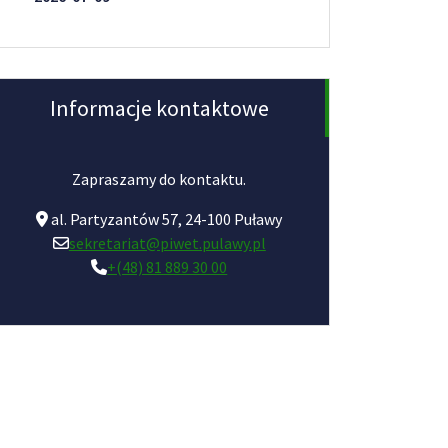
Informacje kontaktowe
Zapraszamy do kontaktu.
al. Partyzantów 57, 24-100 Puławy
sekretariat@piwet.pulawy.pl
+(48) 81 889 30 00