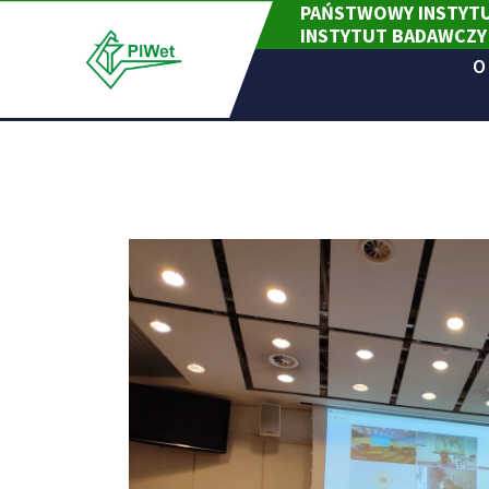
PAŃSTWOWY INSTYTU
Skip
INSTYTUT BADAWCZY
to
content
O