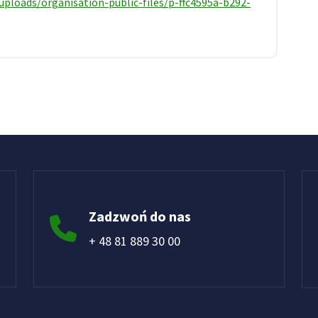
uploads/organisation-public-files/p-ffc4595a-b292-
Zadzwoń do nas
+ 48 81 889 30 00