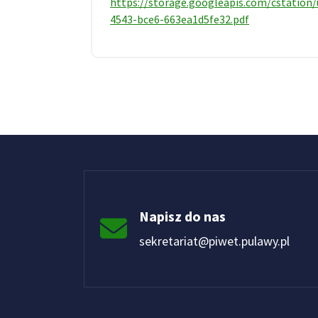
https://storage.googleapis.com/cstation/
4543-bce6-663ea1d5fe32.pdf
Napisz do nas
sekretariat@piwet.pulawy.pl