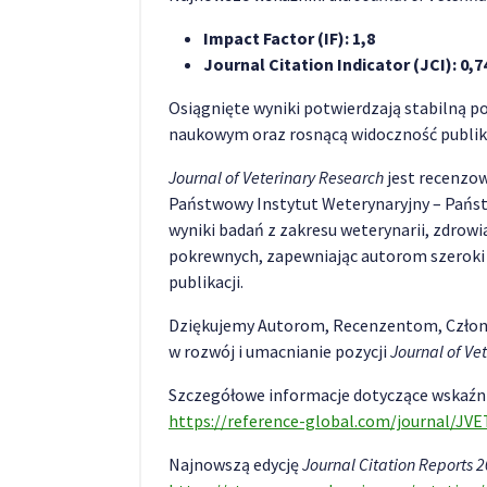
Impact Factor (IF): 1,8
Journal Citation Indicator (JCI): 0,7
Osiągnięte wyniki potwierdzają stabilną
naukowym oraz rosnącą widoczność publik
Journal of Veterinary Research
jest recenz
Państwowy Instytut Weterynaryjny – Pańs
wyniki badań z zakresu weterynarii, zdrow
pokrewnych, zapewniając autorom szeroki 
publikacji.
Dziękujemy Autorom, Recenzentom, Członk
w rozwój i umacnianie pozycji
Journal of Ve
Szczegółowe informacje dotyczące wskaźni
https://reference-global.com/journal/JV
Najnowszą edycję
Journal Citation Reports 