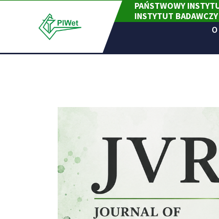
PAŃSTWOWY INSTYTU
Skip
INSTYTUT BADAWCZY
to
content
O