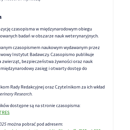
4
 pozycję czasopisma w międzynarodowym obiegu
owanych badań w obszarze nauk weterynaryjnych.
owanym czasopismem naukowym wydawanym przez
twowy Instytut Badawczy. Czasopismo publikuje
ia zwierząt, bezpieczeństwa żywności oraz nauk
międzynarodowy zasięg i otwarty dostęp do
om Rady Redakcyjnej oraz Czytelnikom za ich wkład
terinary Research
.
ków dostępne są na stronie czasopisma:
ETRES
2025
można pobrać pod adresem: