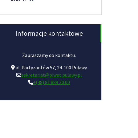
Informacje kontaktowe
Zapraszamy do kontaktu.
al. Partyzantów 57, 24-100 Puławy
sekretariat@piwet.pulawy.pl
+(48) 81 889 30 00