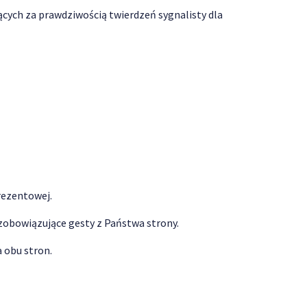
ych za prawdziwością twierdzeń sygnalisty dla
rezentowej.
ezobowiązujące gesty z Państwa strony.
a obu stron.