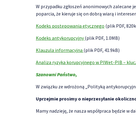
W przypadku zgłoszeń anonimowych zalecane jes
poparcia, że kieruje się on dobrą wiarą i interes
Kodeks postępowania etycznego
(plik PDF, 820
Kodeks antykorupcyjny
(plik PDF, 1.0MB)
Klauzula informacyjna
(plik PDF, 41.9kB)
Analiza ryzyka korupcyjnego w PIWet-PIB – klu
Szanowni Państwo,
W związku ze wdrożoną „Polityką antykorupcyjną
Uprzejmie prosimy o nieprzesyłanie okolic
Mamy nadzieję, że nasza współpraca będzie w dal