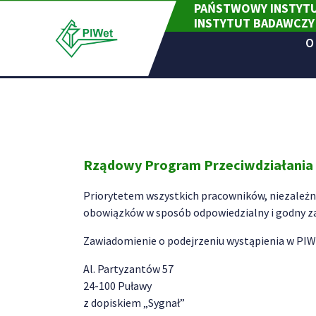
PAŃSTWOWY INSTYTU
Skip
INSTYTUT BADAWCZY
to
content
O
Rządowy Program Przeciwdziałania 
Priorytetem wszystkich pracowników, niezależni
obowiązków w sposób odpowiedzialny i godny za
Zawiadomienie o podejrzeniu wystąpienia w PIWe
Al. Partyzantów 57
24-100 Puławy
z dopiskiem „Sygnał”