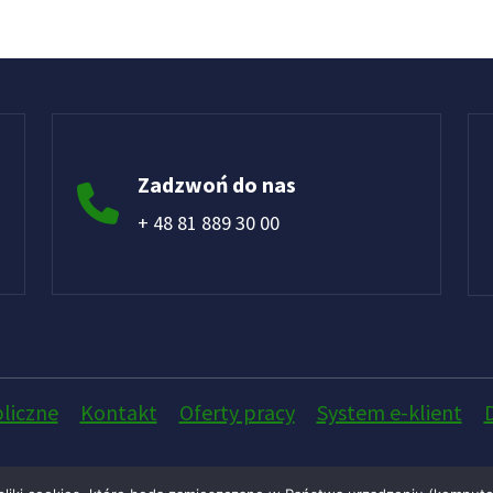
Zadzwoń do nas
+ 48 81 889 30 00
liczne
Kontakt
Oferty pracy
System e-klient