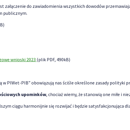
t załączenie do zawiadomienia wszystkich dowodów przemawiając
em publicznym.
kB)
czowe wnioski 2023
(plik PDF, 490kB)
 w PIWet-PIB” obowiązują nas ściśle określone zasady polityki p
znościowych upominków
, chociaż wiemy, że stanowią one miłe i ni
szym ciągu harmonijnie się rozwijać i będzie satysfakcjonująca dl