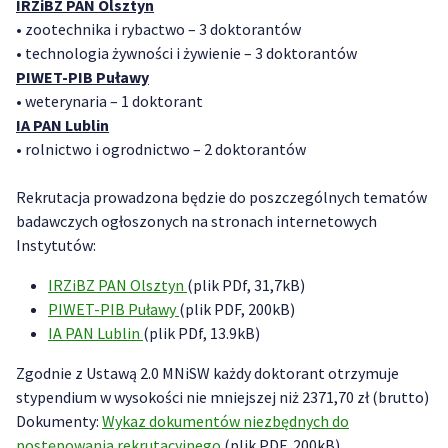
IRZiBZ PAN Olsztyn
• zootechnika i rybactwo – 3 doktorantów
• technologia żywności i żywienie – 3 doktorantów
PIWET-PIB Puławy
• weterynaria – 1 doktorant
IA PAN Lublin
• rolnictwo i ogrodnictwo – 2 doktorantów
Rekrutacja prowadzona będzie do poszczególnych tematów
badawczych ogłoszonych na stronach internetowych
Instytutów:
IRZiBZ PAN Olsztyn
(plik PDf, 31,7kB)
PIWET-PIB Puławy
(plik PDF, 200kB)
IA PAN Lublin
(plik PDf, 13.9kB)
Zgodnie z Ustawą 2.0 MNiSW każdy doktorant otrzymuje
stypendium w wysokości nie mniejszej niż 2371,70 zł (brutto)
Dokumenty:
Wykaz dokumentów niezbędnych do
postępowania rekrutacyjnego
(plik PDF, 200kB)