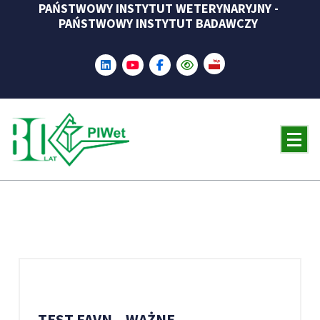
PAŃSTWOWY INSTYTUT WETERYNARYJNY -
Skip
PAŃSTWOWY INSTYTUT BADAWCZY
to
content
TEST FAVN – WAŻNE