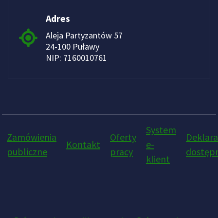
Adres
Aleja Partyzantów 57
24-100 Puławy
NIP: 7160010761
System
Zamówienia
Oferty
Deklara
Kontakt
e-
publiczne
pracy
dostępn
klient