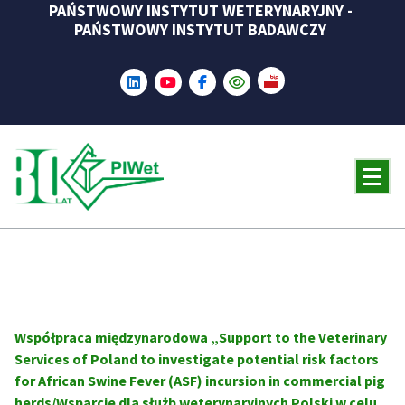
PAŃSTWOWY INSTYTUT WETERYNARYJNY -
Skip
PAŃSTWOWY INSTYTUT BADAWCZY
to
content
Współpraca międzynarodowa „Support to the Veterinary
Services of Poland to investigate potential risk factors
for African Swine Fever (ASF) incursion in commercial pig
herds/Wsparcie dla służb weterynaryjnych Polski w celu