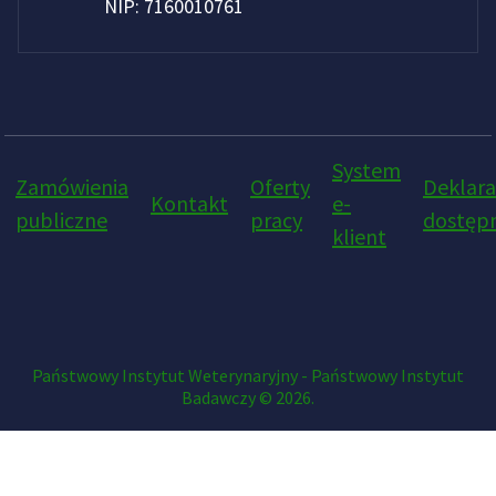
NIP: 7160010761
System
Zamówienia
Oferty
Deklara
Kontakt
e-
publiczne
pracy
dostępn
klient
Państwowy Instytut Weterynaryjny - Państwowy Instytut
Badawczy © 2026.