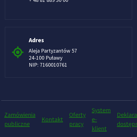
Adres
Aleja Partyzantów 57
24-100 Puławy
NIP: 7160010761
System
Zamówienia
Oferty
Deklara
Kontakt
e-
publiczne
pracy
dostępn
klient