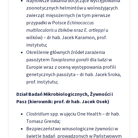
Najnowsze badania dotyczące występowania
zoonotycznych helmintów u wolnożyjących
zwierząt mięsożernych (w tym pierwsze
przypadki w Polsce
Echinococcus
multilocularis
u żbików oraz
E. ortleppi
u
wilków) – dr hab. Jacek Karamon, prof.
instytutu;
Określenie głównych źródeł zarażenia
pasożytem
Toxoplasma gondii
dla ludzi w
Europie wraz z oceną występowania profili
genetycznych pasożyta – dr hab. Jacek Sroka,
prof. instytutu;
Dział Badań Mikrobiologicznych, Żywności i
Pasz (kierownik: prof. dr hab. Jacek Osek)
Clostridium
spp. w ujęciu One Health – dr hab.
Tomasz Grenda;
Bezpieczeństwo wirusologiczne żywności w
świetle badań prowadzonych w Państwowym