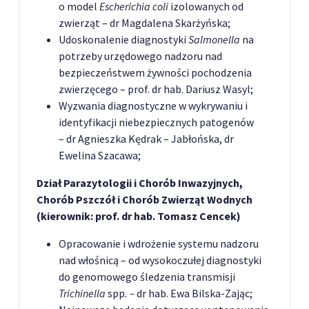
o model
Escherichia coli
izolowanych od
zwierząt – dr Magdalena Skarżyńska;
Udoskonalenie diagnostyki
Salmonella
na
potrzeby urzędowego nadzoru nad
bezpieczeństwem żywności pochodzenia
zwierzęcego – prof. dr hab. Dariusz Wasyl;
Wyzwania diagnostyczne w wykrywaniu i
identyfikacji niebezpiecznych patogenów
– dr Agnieszka Kędrak – Jabłońska, dr
Ewelina Szacawa;
Dział Parazytologii i Chorób Inwazyjnych,
Chorób Pszczół i Chorób Zwierząt Wodnych
(kierownik: prof. dr hab. Tomasz Cencek)
Opracowanie i wdrożenie systemu nadzoru
nad włośnicą – od wysokoczułej diagnostyki
do genomowego śledzenia transmisji
Trichinella
spp
. –
dr hab. Ewa Bilska-Zając;