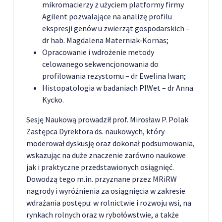
mikromacierzy z użyciem platformy firmy
Agilent pozwalające na analizę profilu
ekspresji genów u zwierząt gospodarskich –
dr hab. Magdalena Materniak-Kornas;
Opracowanie i wdrożenie metody
celowanego sekwencjonowania do
profilowania rezystomu – dr Ewelina Iwan;
Histopatologia w badaniach PIWet – dr Anna
Kycko.
Sesję Naukową prowadził prof. Mirosław P. Polak
Zastępca Dyrektora ds. naukowych, który
moderował dyskusję oraz dokonał podsumowania,
wskazując na duże znaczenie zarówno naukowe
jak i praktyczne przedstawionych osiągnięć.
Dowodzą tego m.in. przyznane przez MRiRW
nagrody i wyróżnienia za osiągnięcia w zakresie
wdrażania postępu: w rolnictwie i rozwoju wsi, na
rynkach rolnych oraz w rybołówstwie, a także