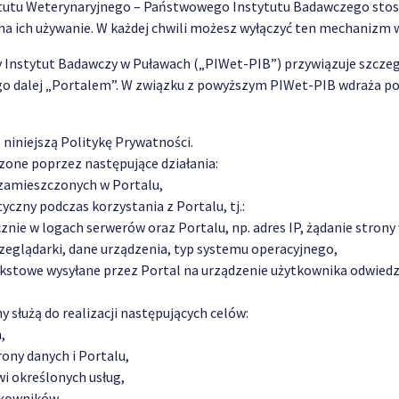
utu Weterynaryjnego – Państwowego Instytutu Badawczego stosow
 na ich używanie. W każdej chwili możesz wyłączyć ten mechanizm 
 Instytut Badawczy w Puławach („PIWet-PIB”) przywiązuje szcze
go dalej „Portalem”. W związku z powyższym PIWet-PIB wdraża po
 niniejszą Politykę Prywatności.
ne poprzez następujące działania:
zamieszczonych w Portalu,
czny podczas korzystania z Portalu, tj.:
ie w logach serwerów oraz Portalu, np. adres IP, żądanie strony 
przeglądarki, dane urządzenia, typ systemu operacyjnego,
i tekstowe wysyłane przez Portal na urządzenie użytkownika odwied
służą do realizacji następujących celów:
,
ony danych i Portalu,
i określonych usług,
tkowników,