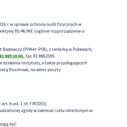
2016 r. w sprawie ochrony osób fizycznych w
rektywy 95/46/WE (ogólne rozporządzenie o
 Badawczy (PIWet-PIB), z siedzibą w Puławach;
81 889 30 00.
, fax: 81 8862595.
działania Instytutu, a także przysługujących
atą Pruchniak, na adres poczty
. 6 ust. 1 lit. f RODO);
dzielonej zgody w zakresie i celu określonym w
ogą być: