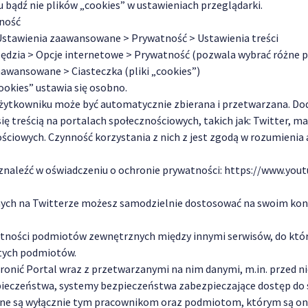
bądź nie plików „cookies” w ustawieniach przeglądarki.
tność
Ustawienia zaawansowane > Prywatność > Ustawienia treści
rzędzia > Opcje internetowe > Prywatność (pozwala wybrać różn
aawansowane > Ciasteczka (pliki „cookies”)
ookies” ustawia się osobno.
 użytkowniku może być automatycznie zbierana i przetwarzana. Do
się treścią na portalach społecznościowych, takich jak: Twitter, m
owych. Czynność korzystania z nich z jest zgodą w rozumienia art.
naleźć w oświadczeniu o ochronie prywatności: https://www.yo
anych na Twitterze możesz samodzielnie dostosować na swoim kon
tności podmiotów zewnętrznych między innymi serwisów, do któr
 tych podmiotów.
hronić Portal wraz z przetwarzanymi na nim danymi, m.in. przed
zpieczeństwa, systemy bezpieczeństwa zabezpieczające dostęp do 
e są wyłącznie tym pracownikom oraz podmiotom, którym są one n