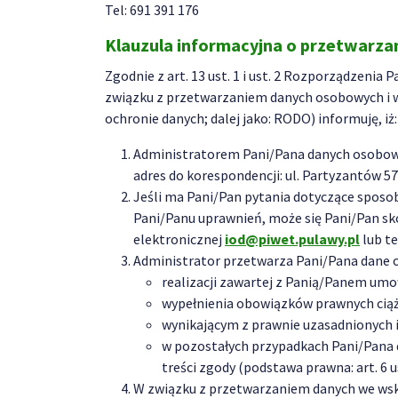
Tel: 691 391 176
Klauzula informacyjna o przetwarz
Zgodnie z art. 13 ust. 1 i ust. 2 Rozporządzenia
związku z przetwarzaniem danych osobowych i w
ochronie danych; dalej jako: RODO) informuję, iż:
Administratorem Pani/Pana danych osobowy
adres do korespondencji: ul. Partyzantów 57
Jeśli ma Pani/Pan pytania dotyczące sposob
Pani/Panu uprawnień, może się Pani/Pan s
elektronicznej
iod@piwet.pulawy.pl
lub te
Administrator przetwarza Pani/Pana dane 
realizacji zawartej z Panią/Panem umow
wypełnienia obowiązków prawnych ciążąc
wynikającym z prawnie uzasadnionych in
w pozostałych przypadkach Pani/Pana d
treści zgody (podstawa prawna: art. 6 us
W związku z przetwarzaniem danych we ws