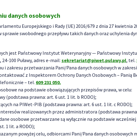
aniu danych osobowych
 Parlamentu Europejskiego i Rady (UE) 2016/679 z dnia 27 kwietnia 
 sprawie swobodnego przepływu takich danych oraz uchylenia dy
ch jest Państwowy Instytut Weterynaryjny — Państwowy Instytut
, 24-100 Puławy, adres e-mail:
sekretariat@piwet.pulawy.pl
, tel.
u i zakresu przetwarzania Pani/Pana danych osobowych w zakresie 
kontaktować z Inspektorem Ochrony Danych Osobowych – Panią Be
lefonicznie – tel.
609 231 050.
osobowe na podstawie obowiązujących przepisów prawa, w celu:
y (podstawa prawna: art. 6 ust. 1 lit. b RODO);
ych na PIWet-PIB (podstawa prawna: art. 6 ust. 1 lit. c RODO);
teresów realizowanych przez administratora (podstawa prawna: art
ane osobowe przetwarzane są wyłącznie na podstawie wcześniej u
t. 1 lit. a RODO);
kazanym powyżej celu, odbiorcami Pani/Pana danych osobowych m