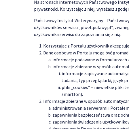
Na stronach internetowych Państwowego Instyt
prywatności. Korzystając z niej, wyrażasz zgodę
Państwowy Instytut Weterynaryjny – Państwowy
użytkowników serwisu „piwet.pulawy.pl”, zwane
użytkownika serwisu do zapoznania się z nią:
Korzystając z Portalu użytkownik akceptuje
Dane osobowe w Portalu mogą być gromadzo
informacje podawane w formularzach 
informacje zbierane w sposób automaty
informacje zapisywane automatyczn
żądania, typ przeglądarki, język 
pliki „cookies” – niewielkie plik
smartfon).
Informacje zbierane w sposób automatyczny 
administrowania serwerami i Portalem
zapewnienia bezpieczeństwa oraz ochr
zapewnienia świadczenia użytkownikow
dostosowanie Portalu do potrzeb uży