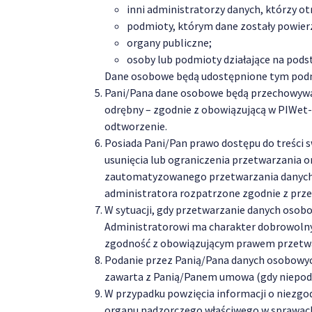
inni administratorzy danych, którzy ot
podmioty, którym dane zostały powie
organy publiczne;
osoby lub podmioty działające na podst
Dane osobowe będą udostępnione tym podm
Pani/Pana dane osobowe będą przechowywane
odrębny – zgodnie z obowiązującą w PIWet-
odtworzenie.
Posiada Pani/Pan prawo dostępu do treści s
usunięcia lub ograniczenia przetwarzania 
zautomatyzowanego przetwarzania danych n
administratora rozpatrzone zgodnie z prz
W sytuacji, gdy przetwarzanie danych osob
Administratorowi ma charakter dobrowolny.
zgodność z obowiązującym prawem przetwar
Podanie przez Panią/Pana danych osobowych
zawarta z Panią/Panem umowa (gdy niepod
W przypadku powzięcia informacji o niezgo
organu nadzorczego właściwego w sprawach