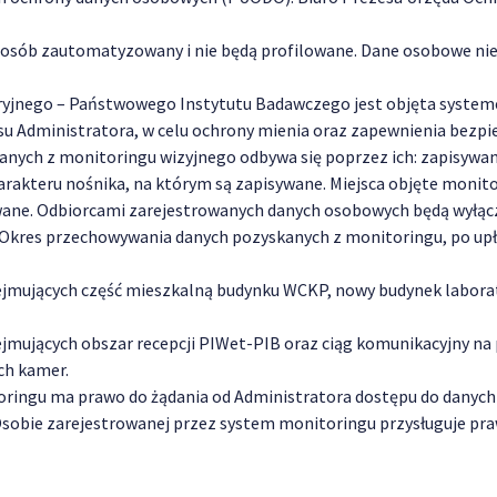
posób zautomatyzowany i nie będą profilowane. Dane osobowe nie
yjnego – Państwowego Instytutu Badawczego jest objęta system
su Administratora, w celu ochrony mienia oraz zapewnienia bezp
nych z monitoringu wizyjnego odbywa się poprzez ich: zapisywan
harakteru nośnika, na którym są zapisywane. Miejsca objęte monit
ane. Odbiorcami zarejestrowanych danych osobowych będą wyłąc
Okres przechowywania danych pozyskanych z monitoringu, po upł
bejmujących część mieszkalną budynku WCKP, nowy budynek labora
bejmujących obszar recepcji PIWet-PIB oraz ciąg komunikacyjny na
ych kamer.
ringu ma prawo do żądania od Administratora dostępu do danych
 Osobie zarejestrowanej przez system monitoringu przysługuje pra