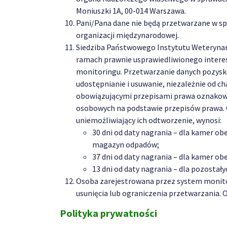
Moniuszki 1A, 00-014 Warszawa.
Pani/Pana dane nie będą przetwarzane w s
organizacji międzynarodowej.
Siedziba Państwowego Instytutu Weterynar
ramach prawnie usprawiedliwionego intere
monitoringu. Przetwarzanie danych pozyska
udostępnianie i usuwanie, niezależnie od c
obowiązującymi przepisami prawa oznakow
osobowych na podstawie przepisów prawa. 
uniemożliwiający ich odtworzenie, wynosi:
30 dni od daty nagrania – dla kamer o
magazyn odpadów;
37 dni od daty nagrania – dla kamer o
13 dni od daty nagrania – dla pozostał
Osoba zarejestrowana przez system monito
usunięcia lub ograniczenia przetwarzania.
Polityka prywatności