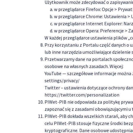
Użytkownik może zdecydować o zapisywaniu 
w przeglądarce Firefox: Opcje > Prywa
w przeglądarce Chrome: Ustawienia > 
w przeglądarce Internet Explorer: Na
w przeglądarce Opera: Preferencje > Z
W każdej przeglądarce ustawienia plików „c
Przy korzystaniu z Portalu część danych o
lub inne narzędzia umożliwiające dzielenie 
Przetwarzamy dane na portalach społeczności
osobowe na własnych zasadach. Więcej:
YouTube — szczegółowe informacje można z
settings/privacy/
Twitter – ustawienia dotyczące ochrony d
https://twitter.com/personalization
PIWet-PIB nie odpowiada za politykę prywa
zapoznać się z zasadami obowiązującymi u
PIWet-PIB dokłada wszelkich starań, aby c
celu PIWet-PIB stosuje fizyczne środki be
kryptograficzne. Dane osobowe udostępnian