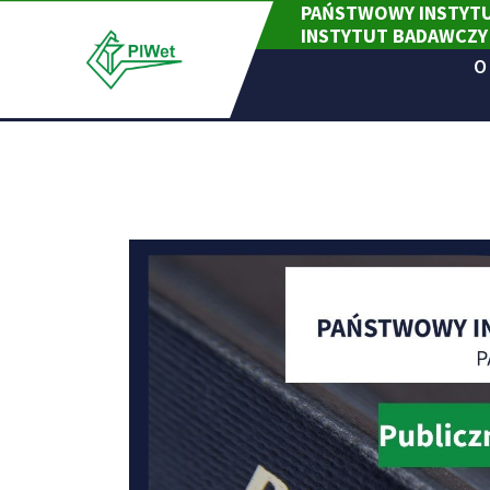
PAŃSTWOWY INSTYTU
Skip
INSTYTUT BADAWCZY
to
content
O