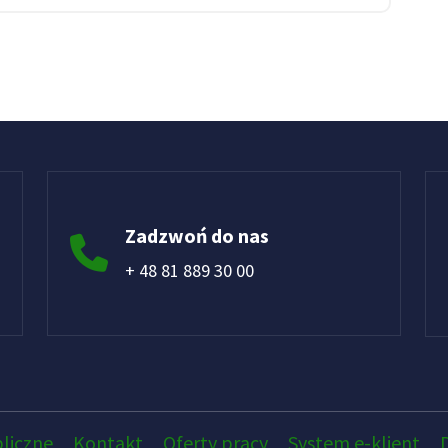
Zadzwoń do nas
+ 48 81 889 30 00
liczne
Kontakt
Oferty pracy
System e-klient