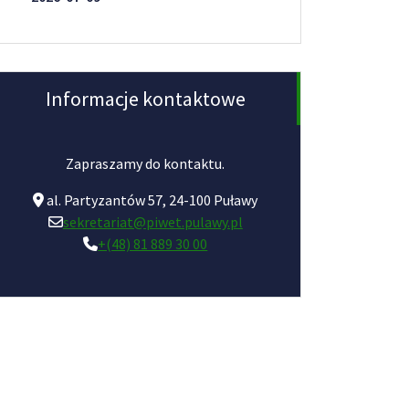
Informacje kontaktowe
Zapraszamy do kontaktu.
al. Partyzantów 57, 24-100 Puławy
sekretariat@piwet.pulawy.pl
+(48) 81 889 30 00