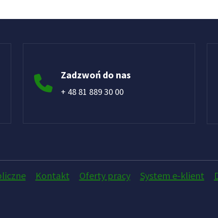
Zadzwoń do nas
+ 48 81 889 30 00
liczne
Kontakt
Oferty pracy
System e-klient