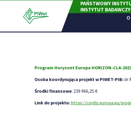
PAŃSTWOWY INSTYTU
Skip
INSTYTUT BADAWCZY
to
content
O
Program Horyzont Europa HORIZON-CL6-2023-
Osoba koordynująca projekt w PIWET-PIB:
dr 
Środki finansowe
: 239 966,25 €
Link do projektu:
https://cordis.europa.eu/proj