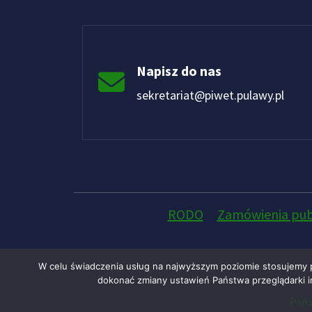
Napisz do nas
sekretariat@piwet.pulawy.pl
RODO
Zamówienia pub
W celu świadczenia usług na najwyższym poziomie stosujemy 
dokonać zmiany ustawień Państwa przeglądarki in
Pańs