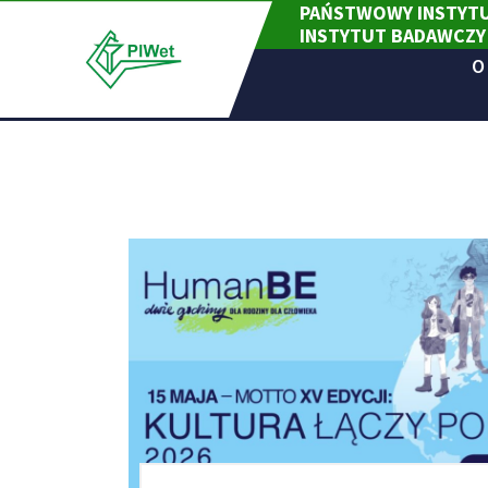
PAŃSTWOWY INSTYTU
Skip
INSTYTUT BADAWCZY
to
content
O