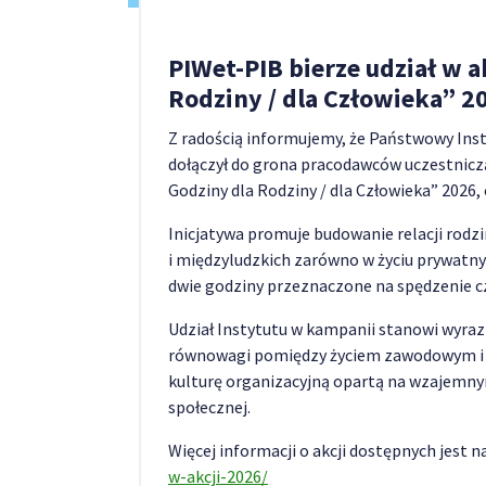
PIWet-PIB bierze udział w 
Rodziny / dla Człowieka” 2
Z radością informujemy, że Państwowy Ins
dołączył do grona pracodawców uczestnicz
Godziny dla Rodziny / dla Człowieka” 2026
Inicjatywa promuje budowanie relacji rod
i międzyludzkich zarówno w życiu prywatn
dwie godziny przeznaczone na spędzenie cza
Udział Instytutu w kampanii stanowi wyraz
równowagi pomiędzy życiem zawodowym i p
kulturę organizacyjną opartą na wzajemny
społecznej.
Więcej informacji o akcji dostępnych jest n
w-akcji-2026/