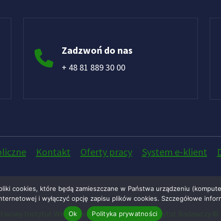
Zadzwoń do nas
+ 48 81 889 30 00
liczne
Kontakt
Oferty pracy
System e-klient
pliki cookies, które będą zamieszczane w Państwa urządzeniu (komput
ternetowej i wyłączyć opcję zapisu plików cookies. Szczegółowe infor
twowy Instytut Weterynaryjny - Państwowy Instytut Badawczy © 
Ok
Polityka prywatności