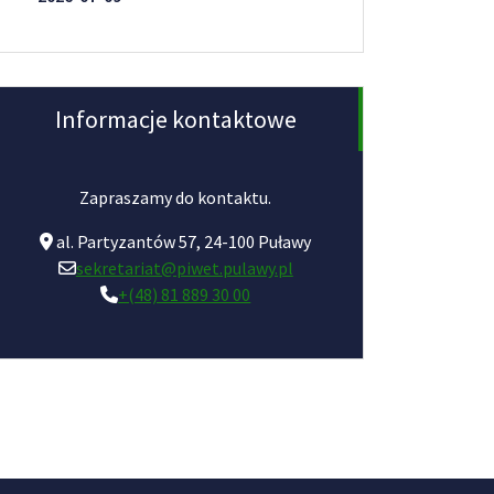
Informacje kontaktowe
Zapraszamy do kontaktu.
al. Partyzantów 57, 24-100 Puławy
sekretariat@piwet.pulawy.pl
+(48) 81 889 30 00