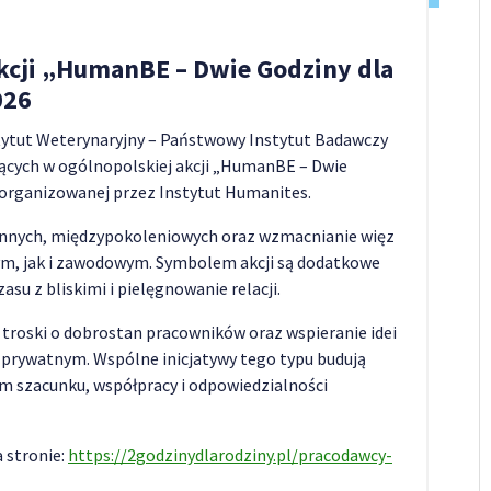
akcji „HumanBE – Dwie Godziny dla
026
tytut Weterynaryjny – Państwowy Instytut Badawczy
ących w ogólnopolskiej akcji „HumanBE – Dwie
, organizowanej przez Instytut Humanites.
zinnych, międzypokoleniowych oraz wzmacnianie więz
ym, jak i zawodowym. Symbolem akcji są dodatkowe
su z bliskimi i pielęgnowanie relacji.
 troski o dobrostan pracowników oraz wspieranie idei
rywatnym. Wspólne inicjatywy tego typu budują
m szacunku, współpracy i odpowiedzialności
a stronie:
https://2godzinydlarodziny.pl/pracodawcy-