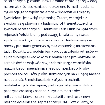
ostatecznych, głównie lisów. Pomimo coraz lepszej wiedzy
na temat zróżnicowania genetycznego E. multilocularis,
cyrkulacja genotypów tasiemca w środowisku i między
żywicielami jest wciąż tajemnicą. Zatem, w projekcie
skupiamy się głównie na badaniu profili genetycznych u
żywicieli ostatecznych E. multilocularis i ludzi w wybranych
rejonach Polski, biorąc pod uwagę ich aktualny status
epidemiczny. Ogromne znaczenie ma zbadanie związku
między profilami genetycznymi a zdolnością infekowania
ludzi. Dodatkowo, podejmiemy próbę ustalenia roli psów w
epidemiologii alweokokozy. Badania będą prowadzone na
terenie dwóch województw, endemicznego warmińsko-
mazurskiego i nieendemicznego pomorskiego. Próby
pochodzące od lisów, psów i ludzi chorych na AE będą badane
na obecność E. multilocularis z użyciem technik
molekularnych. Następnie, profile genetyczne izolatów
pasożyta zostaną zbadane z użyciem markerów
mitochondrialnych oraz mikrosatelitarnych oraz nową
metodą dynamicznej reprezentacji DNA. Oczekujemy, że