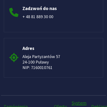
Zadzwoń do nas
+ 48 81 889 30 00
Adres
Aleja Partyzantów 57
24-100 Puławy
NIP: 7160010761
System
Zamówienia
Oferty
Deklara