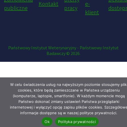
Kontakt
e-
publiczne
pracy
dostępn
klient
Państwowy Instytut Weterynaryjny - Państwowy Instytut
Badawczy © 2026.
W celu świadczenia usług na najwyższym poziomie stosujemy plik
cookies, które będą zamieszczane w Państwa urządzeniu
(komputerze, laptopie, smartfonie). W każdym momencie mogą
Państwo dokonać zmiany ustawień Państwa przeglądarki
internetowej i wyłączyć opcję zapisu plików cookies. Szczegółow
informacje dostępne są w naszej polityce prywatności.
Ok
Polityka prywatności