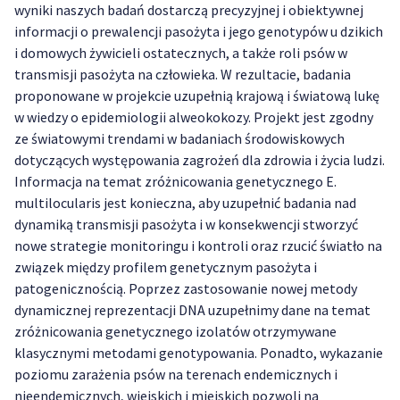
wyniki naszych badań dostarczą precyzyjnej i obiektywnej
informacji o prewalencji pasożyta i jego genotypów u dzikich
i domowych żywicieli ostatecznych, a także roli psów w
transmisji pasożyta na człowieka. W rezultacie, badania
proponowane w projekcie uzupełnią krajową i światową lukę
w wiedzy o epidemiologii alweokokozy. Projekt jest zgodny
ze światowymi trendami w badaniach środowiskowych
dotyczących występowania zagrożeń dla zdrowia i życia ludzi.
Informacja na temat zróżnicowania genetycznego E.
multilocularis jest konieczna, aby uzupełnić badania nad
dynamiką transmisji pasożyta i w konsekwencji stworzyć
nowe strategie monitoringu i kontroli oraz rzucić światło na
związek między profilem genetycznym pasożyta i
patogenicznością. Poprzez zastosowanie nowej metody
dynamicznej reprezentacji DNA uzupełnimy dane na temat
zróżnicowania genetycznego izolatów otrzymywane
klasycznymi metodami genotypowania. Ponadto, wykazanie
poziomu zarażenia psów na terenach endemicznych i
nieendemicznych, wiejskich i miejskich pozwoli na