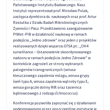
Państwowego Instytutu Badawczego. Nasz
Instytut reprezentował prof. Mirosław Polak,
zastępca dyrektora ds. naukowych oraz prof. Artur
Rzeżutka z Działu Badań Mikrobiologicznych
Żywności i Pasz. Przedstawiono zaangażowanie
PIWet-PIB w działalność naukową w ramach
podejścia „Jedno zdrowie” oraz jeden z projektów
realizowanych dzięki wsparciu EFSA pt.: „OH4
surveillance – Ustanowienie skoordynowanego
nadzoru w ramach podejścia Jedno Zdrowie” w
kontekście zagrożeń ze strony wybranych
patogenów transgranicznych (wirusa
kleszczowego zapalenia mózgu, wirusa grypy
świń typu A, wirusa zapalenia wątroby typu E,
wirusa gorączki doliny Rift oraz tasiemca
bąblowcowego z rodzaju
Echinococcus
).
Konferencja pozwoliła zapoznać się z działaniami
podejmowanymi przez poszczególne instytucje w