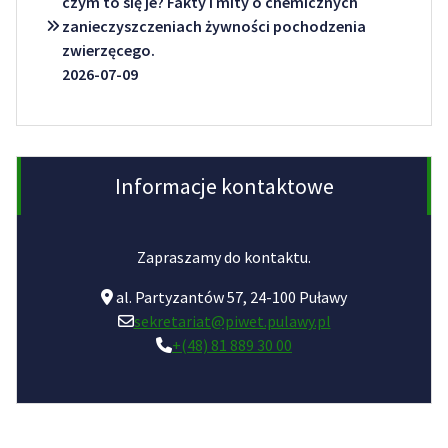
czym to się je? Fakty i mity o chemicznych
zanieczyszczeniach żywności pochodzenia
zwierzęcego.
2026-07-09
Informacje kontaktowe
Zapraszamy do kontaktu.
al. Partyzantów 57, 24-100 Puławy
sekretariat@piwet.pulawy.pl
+(48) 81 889 30 00