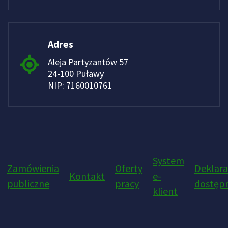
Adres
Aleja Partyzantów 57
24-100 Puławy
NIP: 7160010761
System
Zamówienia
Oferty
Deklara
Kontakt
e-
publiczne
pracy
dostępn
klient