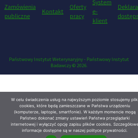
System
Zamówienia
Oferty
Deklara
Kontakt
e-
publiczne
pracy
dostępn
klient
Państwowy Instytut Weterynaryjny - Państwowy Instytut
Badawczy © 2026.
W celu świadczenia usług na najwyższym poziomie stosujemy plik
cookies, które będą zamieszczane w Państwa urządzeniu
(komputerze, laptopie, smartfonie). W każdym momencie mogą
Państwo dokonać zmiany ustawień Państwa przeglądarki
internetowej i wyłączyć opcję zapisu plików cookies. Szczegółow
informacje dostępne są w naszej polityce prywatności.