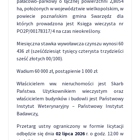
pałacowo-parkowy o łącznej powierzchni 2,8054
ha, położonych w województwie wielkopolskim, w
powiecie poznańskim gmina Swarzędz dla
których prowadzona jest Księga wieczysta nr
PO2P/00178317/4 na czas nieokreślony.
Miesięczna stawka wywoławcza czynszu wynosi 60
436 zł (sześćdziesiąt tysięcy czterysta trzydzieści
sześć złotych 00/100).
Wadium 60 000 zł, postąpienie 1 000 zł.
Właścicielem ww. nieruchomości jest Skarb
Państwa. Użytkownikiem wieczystym oraz
właścicielem budynków i budowli jest Państwowy
Instytut Weterynaryjny – Państwowy Instytut
Badawczy,
Przetarg ustny ograniczony w formie licytacji
odbędzie się dnia
02 lipca 2026
r. o godz. 12.00 w