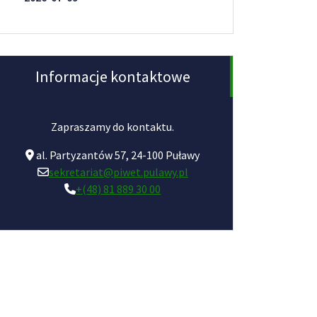
Informacje kontaktowe
Zapraszamy do kontaktu.
al. Partyzantów 57, 24-100 Puławy
sekretariat@piwet.pulawy.pl
+(48) 81 889 30 00