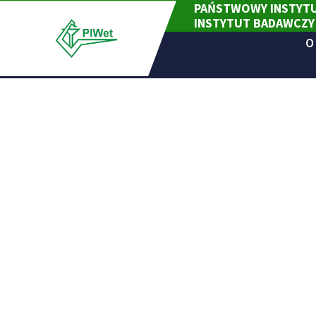
PAŃSTWOWY INSTYTU
Skip
INSTYTUT BADAWCZY
to
content
O