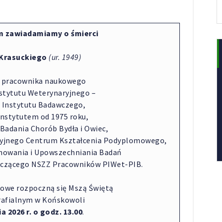
m zawiadamiamy o śmierci
 Krasuckiego
(ur. 1949)
o pracownika naukowego
tytutu Weterynaryjnego –
Instytutu Badawczego,
Instytutem od 1975 roku,
Badania Chorób Bydła i Owiec,
ryjnego Centrum Kształcenia Podyplomowego,
nowania i Upowszechniania Badań
iczącego NSZZ Pracowników PIWet-PIB.
owe rozpoczną się Mszą Świętą
rafialnym w Końskowoli
a 2026 r. o godz. 13.00
.