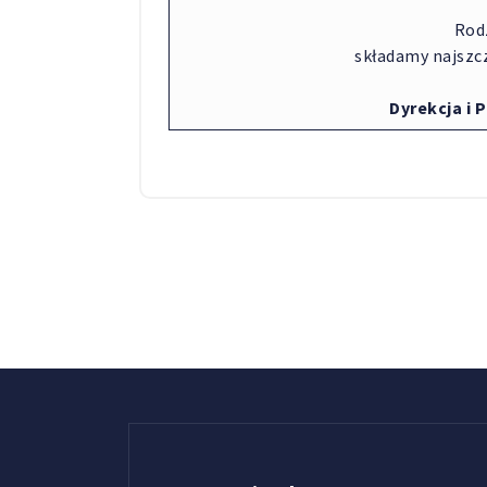
Rodz
składamy najszc
Dyrekcja i 