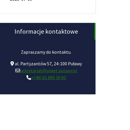
Informacje kontaktowe
Zapraszamy do kontaktu.
al. Partyzantów 57, 24-100 Puławy
sekretariat@piwet.pulawy.pl
+(48) 81 889 30 00