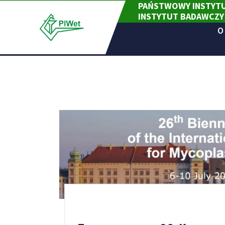
PAŃSTWOWY INSTYTU
Skip
INSTYTUT BADAWCZY
to
content
O