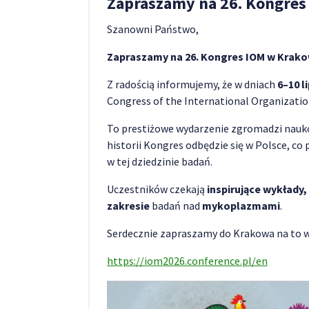
Zapraszamy na 26. Kongres
Szanowni Państwo,
Zapraszamy na 26. Kongres IOM w Krako
Z radością informujemy, że w dniach
6–10 l
Congress of the International Organizati
To prestiżowe wydarzenie zgromadzi nauko
historii Kongres odbędzie się w Polsce, c
w tej dziedzinie badań.
Uczestników czekają
inspirujące wykłady
zakresie
badań nad
mykoplazmami
.
Serdecznie zapraszamy do Krakowa na to 
https://iom2026.conference.pl/en