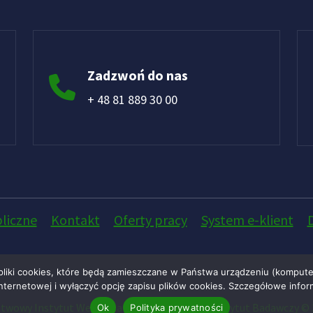
Zadzwoń do nas
+ 48 81 889 30 00
liczne
Kontakt
Oferty pracy
System e-klient
pliki cookies, które będą zamieszczane w Państwa urządzeniu (komput
ternetowej i wyłączyć opcję zapisu plików cookies. Szczegółowe infor
twowy Instytut Weterynaryjny - Państwowy Instytut Badawczy © 
Ok
Polityka prywatności