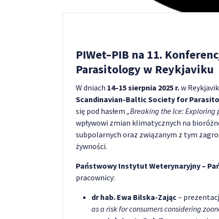
PIWet–PIB na 11. Konferencj
Parasitology w Reykjaviku
W dniach
14–15 sierpnia 2025 r.
w Reykjavik
Scandinavian-Baltic Society for Parasi
się pod hasłem
„Breaking the Ice: Exploring 
wpływowi zmian klimatycznych na bioróżn
subpolarnych oraz związanym z tym zagroż
żywności.
Państwowy Instytut Weterynaryjny – P
pracownicy:
dr hab. Ewa Bilska-Zając
– prezentac
as a risk for consumers considering zoon