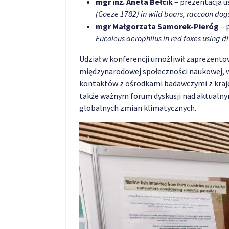
mgr inż. Aneta Bełcik
– prezentacja u
(Goeze 1782) in wild boars, raccoon do
mgr Małgorzata Samorek-Pieróg
– 
Eucoleus aerophilus in red foxes using d
Udział w konferencji umożliwił zaprezen
międzynarodowej społeczności naukowej, 
kontaktów z ośrodkami badawczymi z krajów
także ważnym forum dyskusji nad aktualny
globalnych zmian klimatycznych.