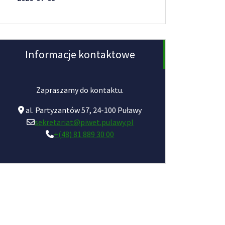
Informacje kontaktowe
Zapraszamy do kontaktu.
al. Partyzantów 57, 24-100 Puławy
sekretariat@piwet.pulawy.pl
+(48) 81 889 30 00