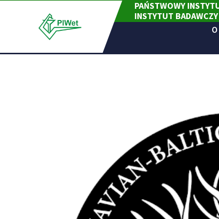
PAŃSTWOWY INSTYTU
Skip
INSTYTUT BADAWCZY
to
content
O