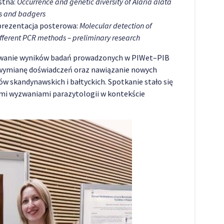
stna:
Occurrence and genetic diversity of Alaria alata
gs and badgers
prezentacja posterowa:
Molecular detection of
ifferent PCR methods – preliminary research
towanie wyników badań prowadzonych w PIWet–PIB
wymianę doświadczeń oraz nawiązanie nowych
 skandynawskich i bałtyckich. Spotkanie stało się
mi wyzwaniami parazytologii w kontekście