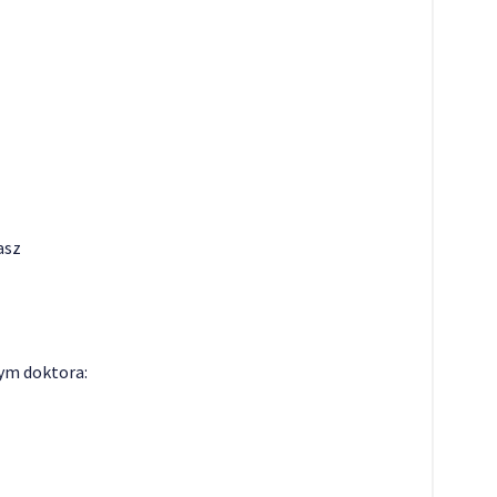
asz
ym doktora: