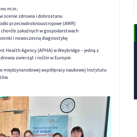
no m.in.:
 w ocenie zdrowia i dobrostanu
rodki przeciwdrobnoustrojowe (AMR)
ie chorób zakaźnych w gospodarstwach
pionki i nowoczesną diagnostykę
ant Health Agency (APHA) w Weybridge – jedną z
drowia zwierząt i roślin w Europie.
k w międzynarodowej współpracy naukowej Instytutu
tów.