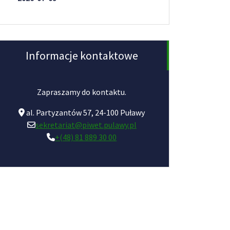
Informacje kontaktowe
Zapraszamy do kontaktu.
al. Partyzantów 57, 24-100 Puławy
sekretariat@piwet.pulawy.pl
+(48) 81 889 30 00