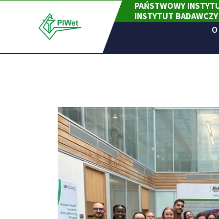
PAŃSTWOWY INSTYTU
Skip
INSTYTUT BADAWCZY
to
content
O