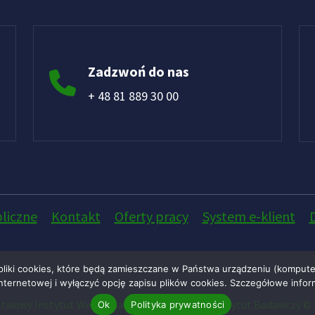
Zadzwoń do nas
+ 48 81 889 30 00
liczne
Kontakt
Oferty pracy
System e-klient
pliki cookies, które będą zamieszczane w Państwa urządzeniu (komput
ternetowej i wyłączyć opcję zapisu plików cookies. Szczegółowe infor
twowy Instytut Weterynaryjny - Państwowy Instytut Badawczy © 
Ok
Polityka prywatności