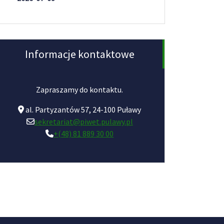
Informacje kontaktowe
Zapraszamy do kontaktu.
al. Partyzantów 57, 24-100 Puławy
sekretariat@piwet.pulawy.pl
+(48) 81 889 30 00