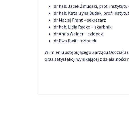
dr hab. Jacek Żmudzki, prof. instytut
dr hab. Katarzyna Dudek, prof. instyt
dr Maciej Frant – sekretarz
dr hab. Lidia Radko – skarbnik
dr Anna Weiner – członek
dr Ewa Kwit – członek
W imieniu ustępującego Zarządu Oddziału s
oraz satysfakcji wynikającej z działalności