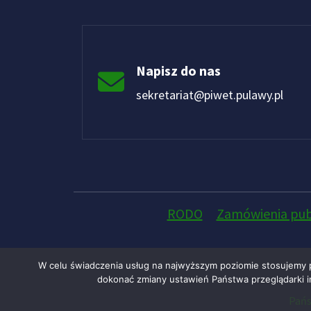
Napisz do nas
sekretariat@piwet.pulawy.pl
RODO
Zamówienia pub
W celu świadczenia usług na najwyższym poziomie stosujemy 
dokonać zmiany ustawień Państwa przeglądarki in
Pańs