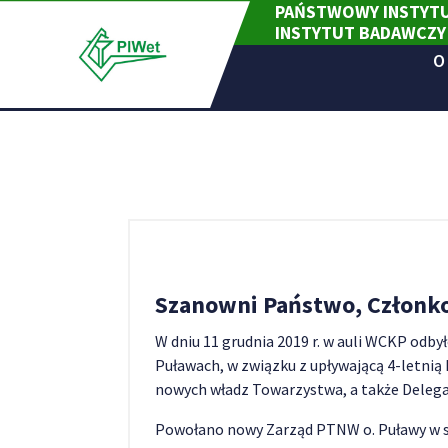
PAŃSTWOWY INSTYTU
Skip
INSTYTUT BADAWCZY
to
content
O
Szanowni Państwo, Członk
W dniu 11 grudnia 2019 r. w auli WCKP odb
Puławach, w związku z upływającą 4-letnią
nowych władz Towarzystwa, a także Deleg
Powołano nowy Zarząd PTNW o. Puławy w s