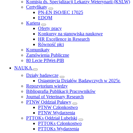
Komisja ds. Specjalizacji Lekarzy Weterynarii (KSLW)
Certyfikaty
PN-EN ISO/IEC 17025
EDQM
Kariera
Oferty pracy
Konkursy na stanowiska naukowe
HR Excellence in Research
Równość płci
Komunikaty
Zamówienia Publiczne
80 Lecie PIWet-PIB
NAUKA
Działy badawcze
Osiągnięcia Działów Badawczych w 2025r.
Repozytorium wiedzy
Bibliografia Publikacji Pracowników
Journal of Veterinary Research
PTNW Oddział Puławy
PTNW Członkostwo
PTNW Wydarzenia
PTTOKs Oddział Lubelski
PTTOKs Członkostwo
PTTOKs Wydarzenia