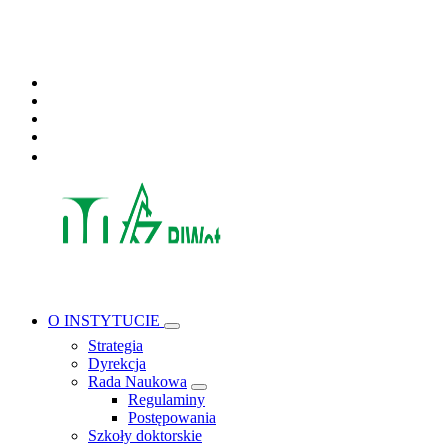
Skip
PAŃSTWOWY INSTYTUT WETERYNARYJNY - PAŃSTWOWY INSTYTUT
BADAWCZY
to
content
O INSTYTUCIE
Strategia
Dyrekcja
Rada Naukowa
Regulaminy
Postępowania
Szkoły doktorskie