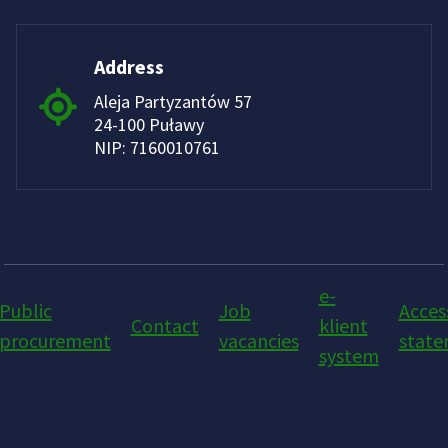
Address
Aleja Partyzantów 57
24-100 Puławy
NIP: 7160010761
e-
Public
Job
Access
Contact
klient
procurement
vacancies
stat
system