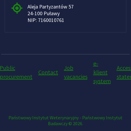
Aleja Partyzantów 57
24-100 Puławy
NIP: 7160010761
e-
Public
Job
Access
Contact
klient
procurement
vacancies
stat
system
Państwowy Instytut Weterynaryjny - Państwowy Instytut
Badawczy © 2026.