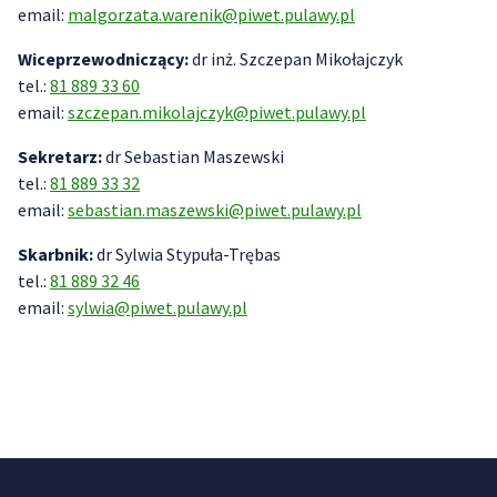
email:
malgorzata.warenik@piwet.pulawy.pl
Wiceprzewodniczący:
dr inż. Szczepan Mikołajczyk
tel.:
81 889 33 60
email:
szczepan.mikolajczyk@piwet.pulawy.pl
Sekretarz:
dr Sebastian Maszewski
tel.:
81 889 33 32
email:
sebastian.maszewski@piwet.pulawy.pl
Skarbnik:
dr Sylwia Stypuła-Trębas
tel.:
81 889 32 46
email:
sylwia@piwet.pulawy.pl