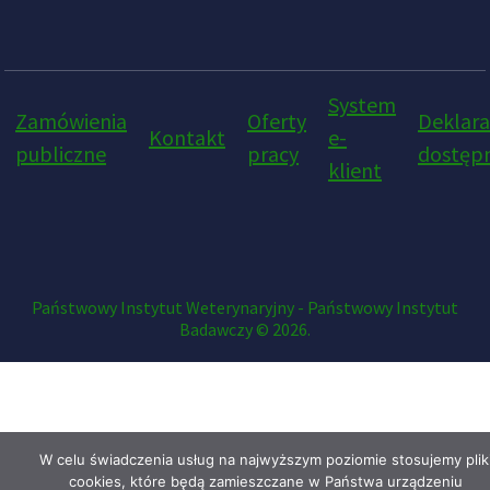
System
Zamówienia
Oferty
Deklara
Kontakt
e-
publiczne
pracy
dostępn
klient
Państwowy Instytut Weterynaryjny - Państwowy Instytut
Badawczy © 2026.
W celu świadczenia usług na najwyższym poziomie stosujemy plik
cookies, które będą zamieszczane w Państwa urządzeniu