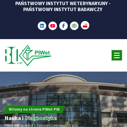
PAŃSTWOWY INSTYTUT WETERYNARYJNY -
Skip
PAŃSTWOWY INSTYTUT BADAWCZY
to
content
Witamy na stronie PIWet-PIB
Nauka i
Diagnostyka
PIWet-PIB to jedna z najnowocześniejszych placówek naukowo-badawczych w dziedzinie weterynarii w Europie i na świecie. W 2025 roku Instytut obchodzi jubileusz 80-lecia.